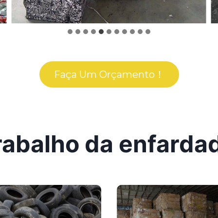
Faça Um Orçamento！
rabalho da enfardad