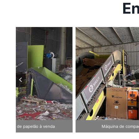
En
elão
Máquina de compactação horizontal para roupas