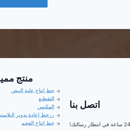
منتج ممي
خط إنتاج علبة البيض
التقطيع
اتصل بنا
المكبس
رر
خط إعادة تدوير البلاست
خط إنتاج الفحم
ساعة في انتظار رسالتك!