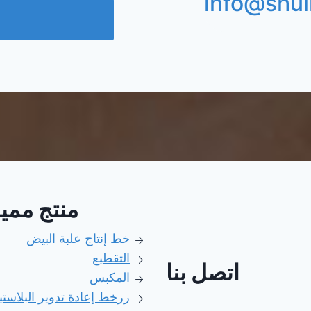
info@shul
منتج ممي
خط إنتاج علبة البيض
التقطيع
اتصل بنا
المكبس
رر
خط إعادة تدوير البلاست