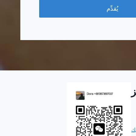
يُقدِّم
ز
يك