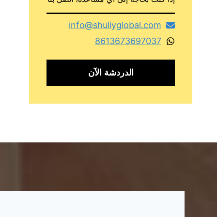
info@shuliyglobal.com
8613673697037
الدردشة الآن