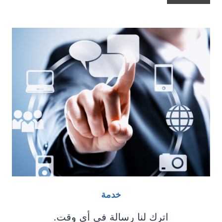
ل
ف
ر
ق
ب
ي
ن
ا
ل
ك
س
ا
ر
ة
و
ا
خدمة
ل
ت
اترك لنا رسالة في أي وقت.
ق