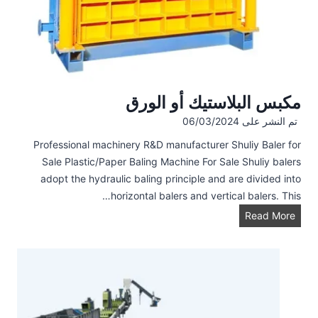
مكبس البلاستيك أو الورق
تم النشر على
06/03/2024
Professional machinery R&D manufacturer Shuliy Baler for
Sale Plastic/Paper Baling Machine For Sale Shuliy balers
adopt the hydraulic baling principle and are divided into
horizontal balers and vertical balers. This…
م
Read More
ك
ب
س
ا
ل
ب