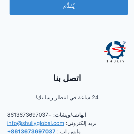
يُقدِّم
اتصل بنا
24 ساعة في انتظار رسالتك!
الهاتف/ويشات: +8613673697037
بريد إلكتروني:
info@shuliyglobal.com
واتس اب :
+8613673697037