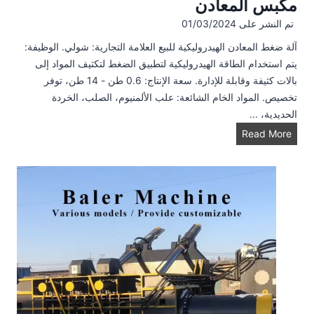
مكبس المعادن
ل
تم النشر على
01/03/2024
ب
ل
آلة ضغط المعادن الهيدروليكية للبيع العلامة التجارية: شولي. الوظيفة:
ا
يتم استخدام الطاقة الهيدروليكية لتطبيق الضغط لتكثيف المواد إلى
س
بالات كثيفة وقابلة للإدارة. سعة الإنتاج: 0.6 طن - 14 طن، توفر
ت
تخصيص. المواد الخام الشائعة: علب الألمنيوم، الصلب، الخردة
ي
الحديدية، ...
ك
م
Read More
ك
ب
س
ا
ل
م
ع
ا
د
ن