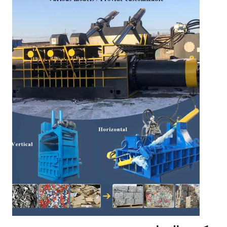
ب
ي
ب
ا
ل
ب
ل
ا
س
ت
ي
ك
/
ك
س
ا
ر
ة
ا