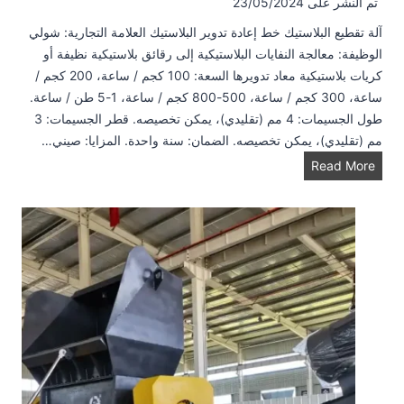
تم النشر على
23/05/2024
آلة تقطيع البلاستيك خط إعادة تدوير البلاستيك العلامة التجارية: شولي
الوظيفة: معالجة النفايات البلاستيكية إلى رقائق بلاستيكية نظيفة أو
كريات بلاستيكية معاد تدويرها السعة: 100 كجم / ساعة، 200 كجم /
ساعة، 300 كجم / ساعة، 500-800 كجم / ساعة، 1-5 طن / ساعة.
طول الجسيمات: 4 مم (تقليدي)، يمكن تخصيصه. قطر الجسيمات: 3
مم (تقليدي)، يمكن تخصيصه. الضمان: سنة واحدة. المزايا: صيني…
م
Read More
ا
ك
ي
ن
ة
ت
ح
ب
ي
ب
ا