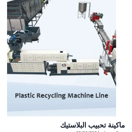
ل
ا
س
ت
ي
ك
أ
و
ا
ل
و
ر
ق
ماكينة تحبيب البلاستيك