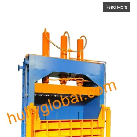
آ
Read More
ل
ة
إ
ع
ا
د
ة
ت
د
و
ي
ر
ب
ا
ل
ا
ت