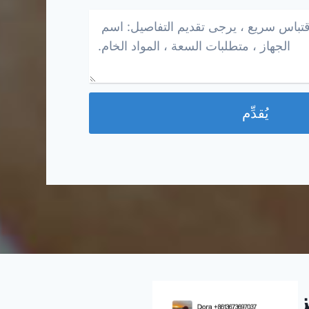
يُقدِّم
ز