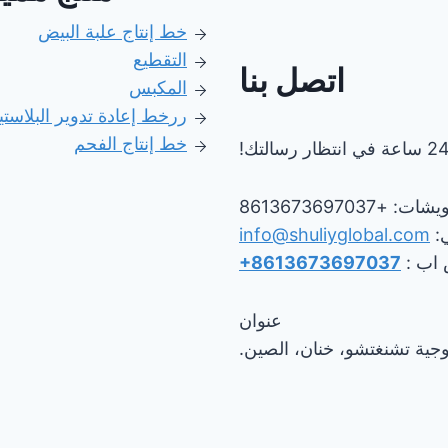
خط إنتاج علبة البيض
التقطيع
اتصل بنا
المكبس
رر
خط إعادة تدوير البلاست
خط إنتاج الفحم
ساعة في انتظار رسالتك!
 +8613673697037
ي:
info@shuliyglobal.com
 اب :
+8613673697037
عنوان
لوجية تشنغتشو، خنان، الصين.