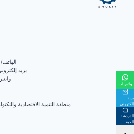
24 
الهاتف/ويشات:
بريد إلكترون
واتس
واتس اب
بريد
منطقة التنمية الاقتصادية والتكنو
إلكتروني
الدردشة
الحية