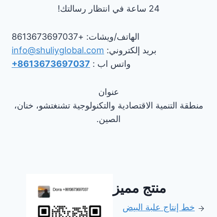
24 ساعة في انتظار رسالتك!
الهاتف/ويشات: +8613673697037
بريد إلكتروني:
info@shuliyglobal.com
واتس اب :
+8613673697037
عنوان
منطقة التنمية الاقتصادية والتكنولوجية تشنغتشو، خنان،
الصين.
منتج مميز
خط إنتاج علبة البيض