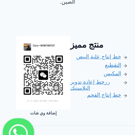
الصين.
منتج مميز
خط إنتاج علبة البيض
التقطيع
المكبس
رر
خط إعادة تدوير
البلاستيك
خط إنتاج الفحم
إضافة وي شات