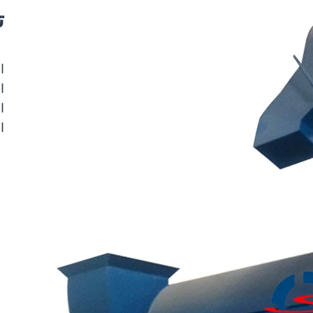
ت
ال
الط
ال
ال