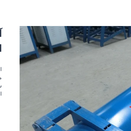
آ
ا
الم
مسح
ا