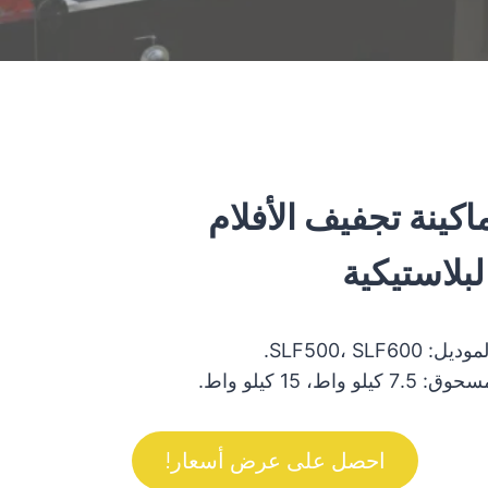
اكينة تجفيف الأفلام
لبلاستيكية
وديل: SLF500، SLF600.
وق: 7.5 كيلو واط، 15 كيلو واط.
احصل على عرض أسعار!