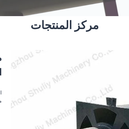
مركز المنتجات
م
ا
الم
مسح