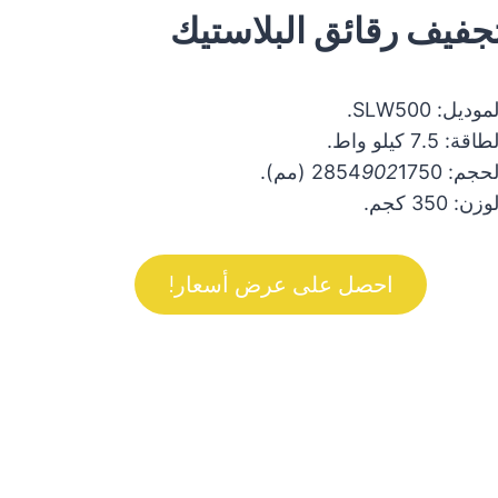
جفيف رقائق البلاستيك
موديل: SLW500.
اقة: 7.5 كيلو واط.
حجم: 2854
1750 (مم).
902
وزن: 350 كجم.
احصل على عرض أسعار!