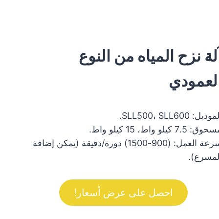
لة نزح المياه من النوع
لعمودي
وديل: SLL500، SLL600.
وق: 7.5 كيلو واط، 15 كيلو واط.
سرعة العمل: (900-1500) دورة/دقيقة (يمكن إضافة
لمسرع).
احصل على عرض أسعار!