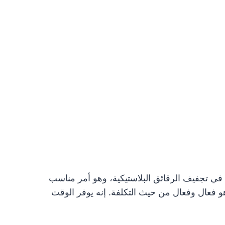
تها الرئيسية في تجفيف الرقائق البلاستيكية، وهو أمر مناسب
ق البلاستيكية Shuli بتصميم متطور ثنائي المنفذ، وهو فعال وفعال من حيث التكلفة. إنه يوفر الوقت