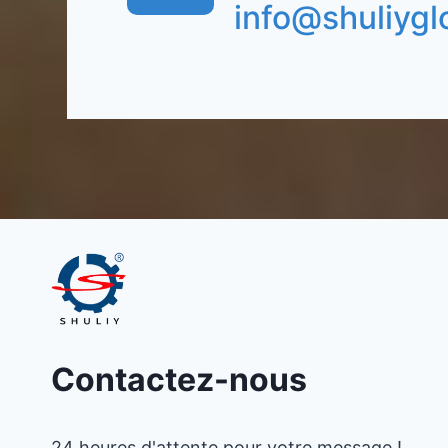
info@shuliygl
Contactez-nous
24 heures d'attente pour votre message !