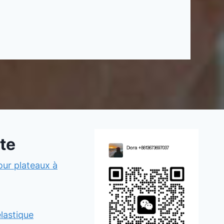
te
ur plateaux à
lastique