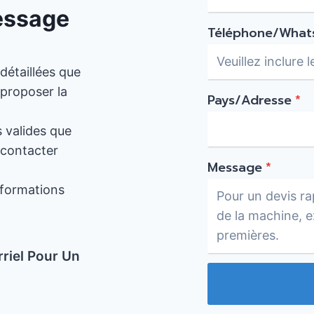
essage
Téléphone/What
 détaillées que
 proposer la
Pays/Adresse
*
s valides que
 contacter
Message
*
nformations
riel Pour Un
!