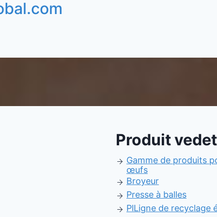
obal.com
Produit vedet
Gamme de produits po
œufs
Broyeur
Presse à balles
Pl
Ligne de recyclage é