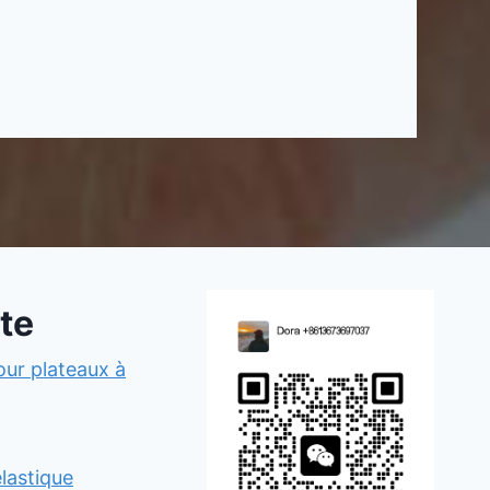
te
ur plateaux à
lastique