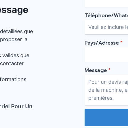
essage
Téléphone/What
 détaillées que
 proposer la
Pays/Adresse
*
s valides que
 contacter
Message
*
nformations
riel Pour Un
!