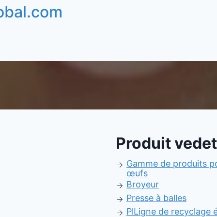
obal.com
Produit vedet
Gamme de produits po
œufs
Broyeur
Presse à balles
Pl
Ligne de recyclage é