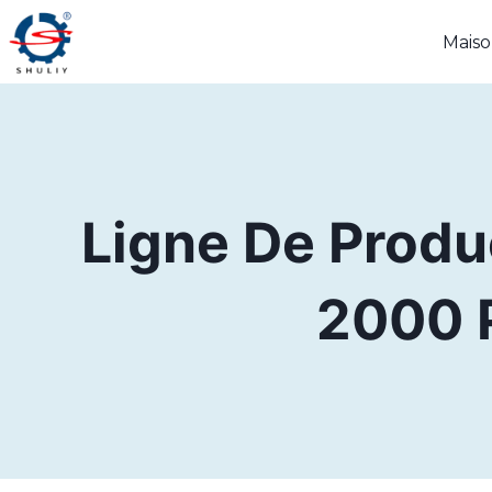
Aller
Mais
au
contenu
Ligne De Produ
2000 P