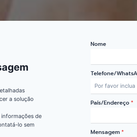
Nome
sagem
Telefone/Whats
detalhadas
cer a solução
País/Endereço
*
e informações de
ontatá-lo sem
Mensagem
*