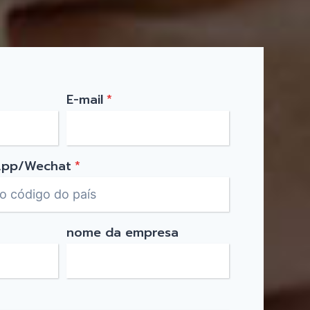
E-mail
*
App/Wechat
*
nome da empresa