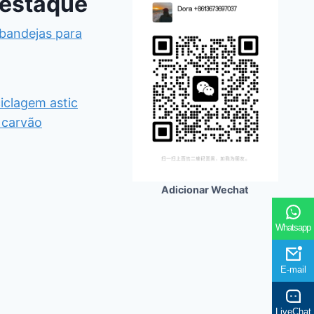
destaque
 bandejas para
iclagem astic
 carvão
Adicionar Wechat
Whatsapp
E-mail
LiveChat