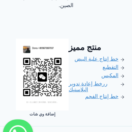
الصين.
منتج مميز
خط إنتاج علبة البيض
التقطيع
المكبس
رر
خط إعادة تدوير
البلاستيك
خط إنتاج الفحم
إضافة وي شات