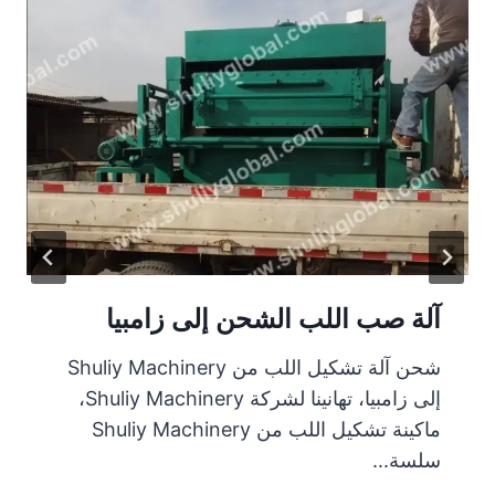
آلة صينية البيض Shuliy في الأردن
Shuliy 
التاريخ: 26 يناير 2024، طلب عميل من الأردن
إلى زامبيا، تهانينا لشركة Shuliy Machinery،
آلة صينية بيض 4*1 من Shuliymachinery،
S
مجهزة بـ...