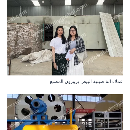
عملاء آلة صينية البيض يزورون المصنع