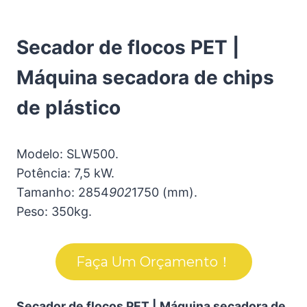
Secador de flocos PET |
Máquina secadora de chips
de plástico
Modelo: SLW500.
Potência: 7,5 kW.
Tamanho: 2854
902
1750 (mm).
Peso: 350kg.
Faça Um Orçamento！
Secador de flocos PET | Máquina secadora de