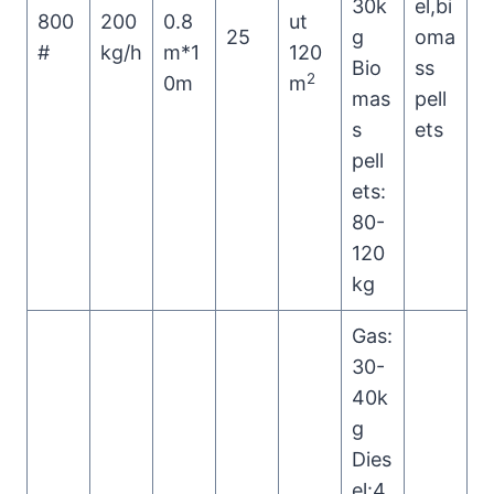
30k
el,bi
800
200
0.8
ut
25
g
oma
#
kg/h
m*1
120
Bio
ss
2
0m
m
mas
pell
s
ets
pell
ets:
80-
120
kg
Gas:
30-
40k
g
Dies
el:4