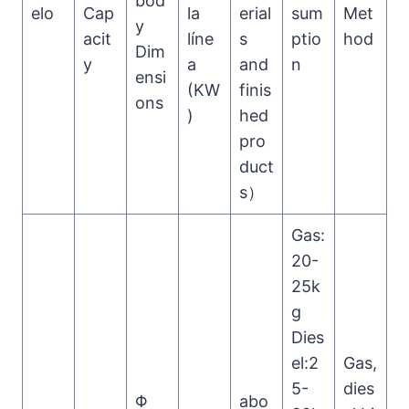
bod
elo
Cap
la
erial
sum
Met
y
acit
líne
s
ptio
hod
Dim
y
a
and
n
ensi
(KW
finis
ons
)
hed
pro
duct
s）
Gas:
20-
25k
g
Dies
el:2
Gas,
5-
dies
Φ
abo