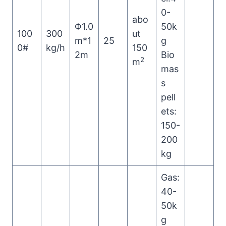
0-
abo
Φ1.0
50k
100
300
ut
m*1
25
g
0#
kg/h
150
2m
Bio
2
m
mas
s
pell
ets:
150-
200
kg
Gas:
40-
50k
g