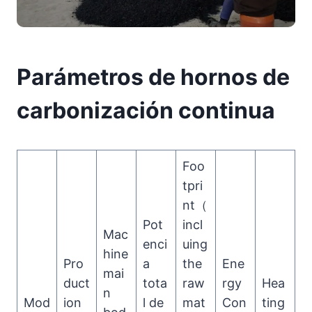
Parámetros de hornos de
carbonización continua
Foo
tpri
nt（
Pot
incl
Mac
enci
uing
hine
Pro
a
the
Ene
mai
duct
tota
raw
rgy
Hea
n
Mod
ion
l de
mat
Con
ting