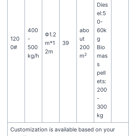
Dies
el:5
0-
400
abo
60k
Φ1.2
120
-
ut
g
m*1
39
0#
500
200
Bio
2m
2
kg/h
m
mas
s
pell
ets:
200
-
300
kg
Customization is available based on your