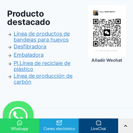
Producto
destacado
Línea de productos de
bandejas para huevos
Desfibradora
Embaladora
Añadir Wechat
Pl.
Línea de reciclaje de
plástico
Línea de producción de
carbón
© 2026 Shuliy Co., Ltd.
Whatsapp
Correo electrónico
LiveChat