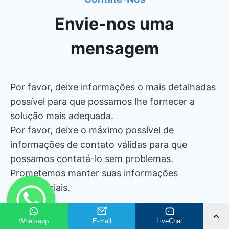
Envie-nos uma
mensagem
Por favor, deixe informações o mais detalhadas
possível para que possamos lhe fornecer a
solução mais adequada.
Por favor, deixe o máximo possível de
informações de contato válidas para que
possamos contatá-lo sem problemas.
Prometemos manter suas informações
confidenciais.
Envie-Nos Um Email Para Uma
Whatsapp
E-mail
LiveChat