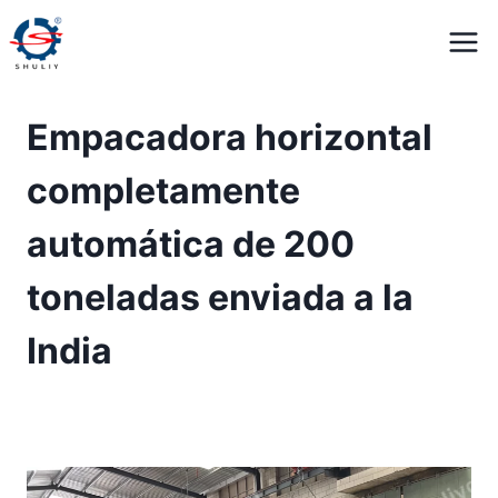
Saltar
al
contenido
Empacadora horizontal
completamente
automática de 200
toneladas enviada a la
India