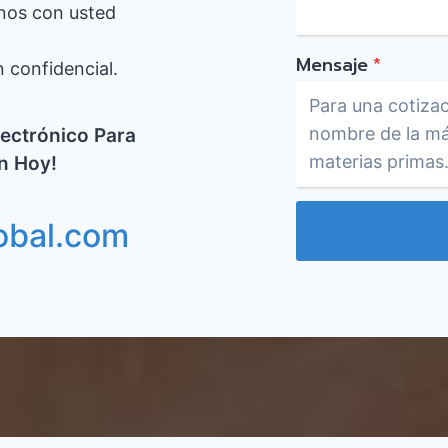
nos con usted
Mensaje
*
confidencial.
ectrónico Para
ón Hoy!
obal.com