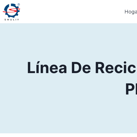
Saltar
Hoga
al
contenido
Línea De Recic
P