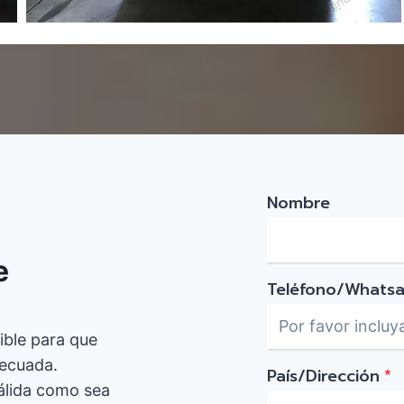
Nombre
e
Teléfono/Whats
ible para que
decuada.
País/Dirección
*
álida como sea