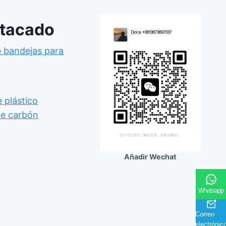
stacado
e bandejas para
e plástico
de carbón
Añadir Wechat
Whatsapp
Correo
electrónic