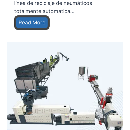
línea de reciclaje de neumáticos
totalmente automática…
M
Read More
á
q
u
i
n
a
d
e
r
e
c
i
c