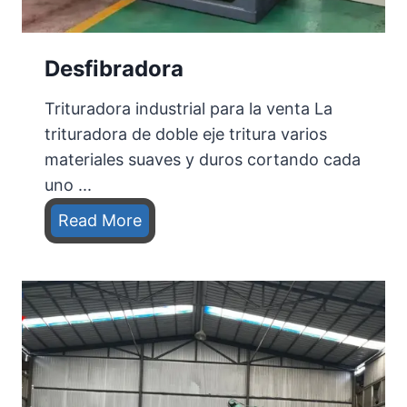
l
e
Desfibradora
s
Trituradora industrial para la venta La
trituradora de doble eje tritura varios
materiales suaves y duros cortando cada
uno ...
D
Read More
e
s
f
i
b
r
a