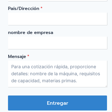
s
País/Dirección
*
t
i
c
nombre de empresa
o
s
.
Mensaje
*
Entregar