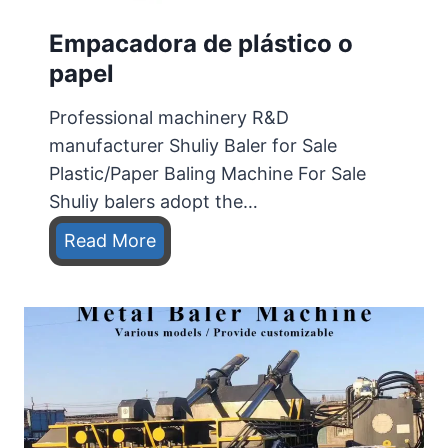
z
Empacadora de plástico o
o
n
papel
t
Professional machinery R&D
a
manufacturer Shuliy Baler for Sale
l
Plastic/Paper Baling Machine For Sale
e
Shuliy balers adopt the…
s
e
E
Read More
n
m
v
p
e
a
n
c
t
a
a
d
o