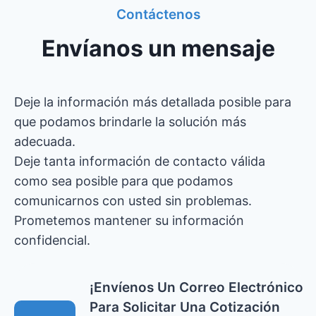
Contáctenos
p
o
Envíanos un mensaje
/
l
í
Deje la información más detallada posible para
n
que podamos brindarle la solución más
e
adecuada.
a
Deje tanta información de contacto válida
d
como sea posible para que podamos
e
comunicarnos con usted sin problemas.
r
Prometemos mantener su información
e
confidencial.
c
i
¡Envíenos Un Correo Electrónico
c
Para Solicitar Una Cotización
l