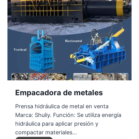
r
a
d
e
p
l
á
s
t
i
Empacadora de metales
c
o
Prensa hidráulica de metal en venta
o
Marca: Shuliy. Función: Se utiliza energía
p
hidráulica para aplicar presión y
a
compactar materiales...
p