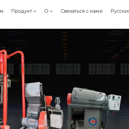
м
Продукт
О
Связаться с нами
Русски