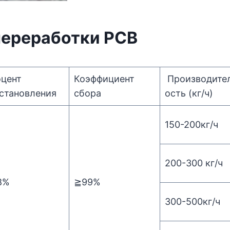
переработки PCB
цент
Коэффициент
Производите
становления
сбора
ость (кг/ч)
150-200кг/ч
200-300 кг/ч
8%
≧99%
300-500кг/ч