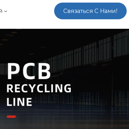
Связаться С Нами!
й