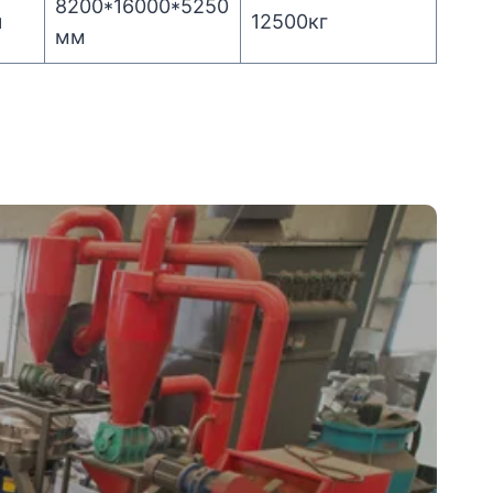
8200*16000*5250
ч
12500кг
мм