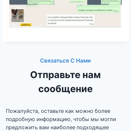
я
з
а
п
Связаться С Нами
и
Отправьте нам
с
сообщение
е
й
Пожалуйста, оставьте как можно более
подробную информацию, чтобы мы могли
предложить вам наиболее подходящее