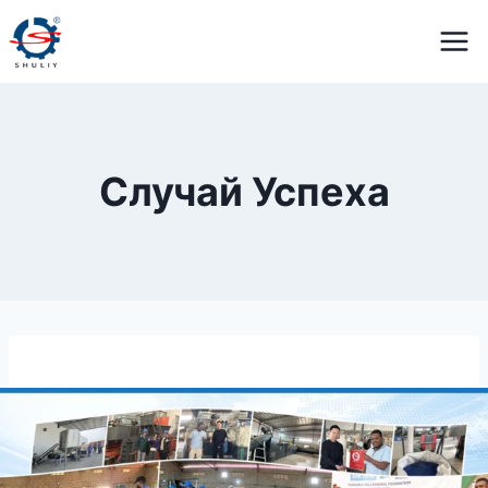
Перейти
к
содержимому
Случай Успеха