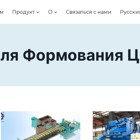
м
Продукт
О
Связаться с нами
Русски
ля Формования 