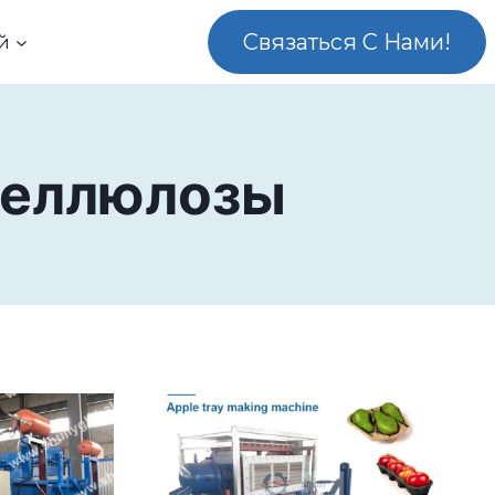
Связаться С Нами!
й
Целлюлозы