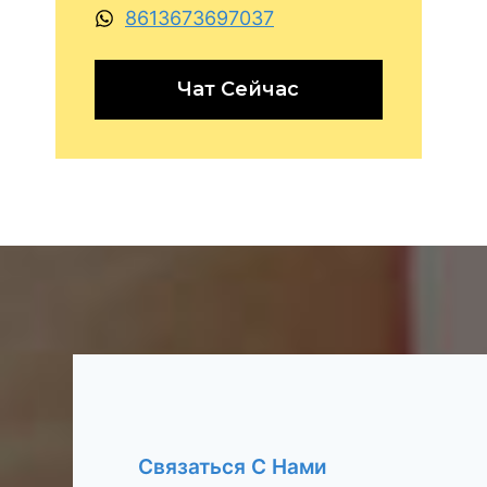
8613673697037
Чат Сейчас
Связаться С Нами