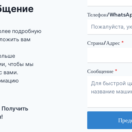
общение
Телефон/WhatsA
более подробную
дложить вам
Страна/Адрес
*
больше
ии, чтобы мы
Сообщение
*
с вами.
рмацию
 Получить
!
Пред