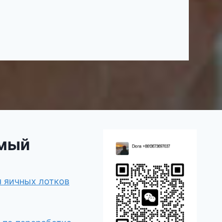
мый
я яичных лотков