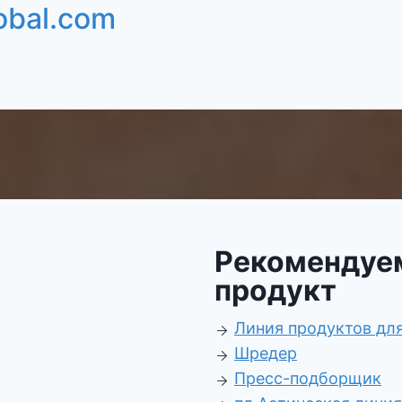
obal.com
Рекомендуе
продукт
Линия продуктов дл
Шредер
Пресс-подборщик