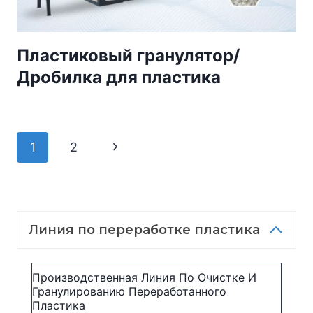
Пластиковый гранулятор/
Дробилка для пластика
Навигация
Следующая
1
2
страница
по
страницам
Линия по переработке пластика
Производственная Линия По Очистке И
Гранулированию Переработанного
Пластика